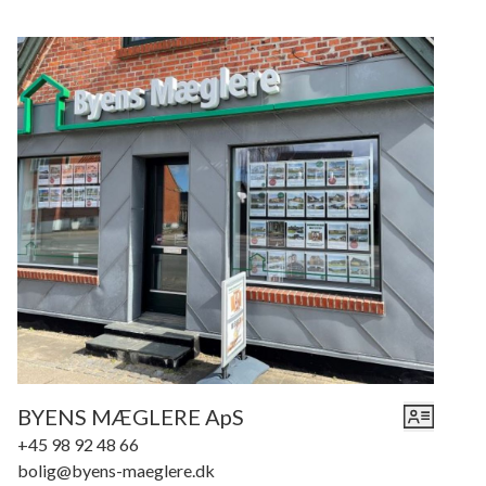
BYENS MÆGLERE ApS
+45 98 92 48 66
bolig@byens-maeglere.dk