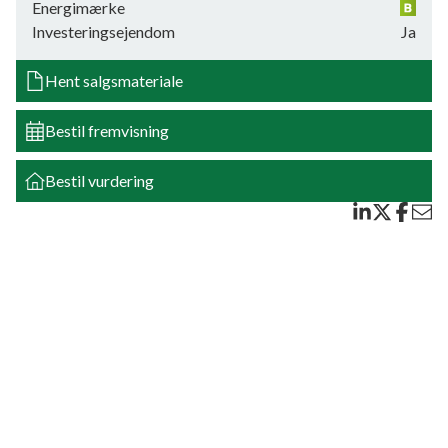
Energimærke
Stort udhus på 56 kvm.
Investeringsejendom
Ja
Huslejen er incl. forbrug af vand- og vandafledningsafgift. Varme opmåles af
Hent salgsmateriale
fa. Palle Mørch. El betales a/c til udlejer som fordeler forbruget efter
bimålere.
Bestil fremvisning
Ejendommen er separatkloakeret.
Bestil vurdering