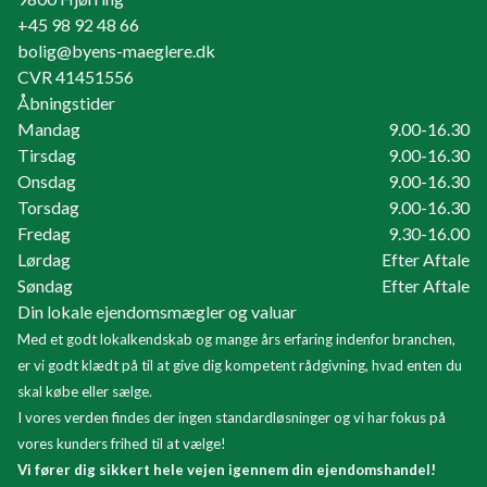
+45 98 92 48 66
bolig@byens-maeglere.dk
CVR
41451556
Åbningstider
Mandag
9.00-16.30
Tirsdag
9.00-16.30
Onsdag
9.00-16.30
Torsdag
9.00-16.30
Fredag
9.30-16.00
Lørdag
Efter Aftale
Søndag
Efter Aftale
Din lokale ejendomsmægler og valuar
Med et godt lokalkendskab og mange års erfaring indenfor branchen,
er vi godt klædt på til at give dig kompetent rådgivning, hvad enten du
skal købe eller sælge.
I vores verden findes der ingen standardløsninger og vi har fokus på
vores kunders frihed til at vælge!
Vi fører dig sikkert hele vejen igennem din ejendomshandel!