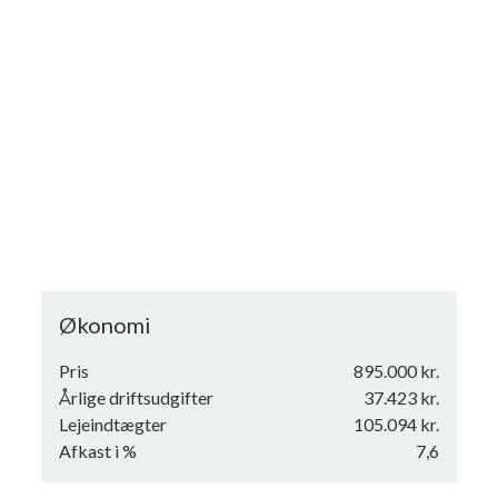
Økonomi
Pris
895.000 kr.
Årlige driftsudgifter
37.423 kr.
Lejeindtægter
105.094 kr.
Afkast i %
7,6