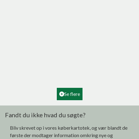
Hovedvejen 4, Tornby
9850 Hirtshals
2
Boligareal
180
m
2
Grundareal
2.160
m
Ejendomstype
Villa
Se flere
995.000 kr.
Fandt du ikke hvad du søgte?
Bliv skrevet op i vores køberkartotek, og vær blandt de
første der modtager information omkring nye og