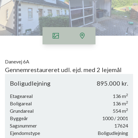
Danevej 6A
Gennemrestaureret udl. ejd. med 2 lejemål
Velholdt og hyggelig udlejningsejendom, centralt i Brønderslev by, med
Boligudlejning
895.000 kr.
pudset og malet murværk i beige farve og med eternittag. Der er kvist mod
2
øst og vest.
Etageareal
136
m
2
Boligareal
136
m
Der er to stk. tovær. lejligheder i virkelig god stand.
2
Grundareal
554
m
Byggeår
1000
/ 2001
Bondehus termovinduer i trærammer.
Sagsnummer
17624
Lille kælder på 21 kvm.
Ejendomstype
Boligudlejning