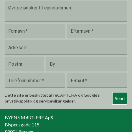
Øvrige ønsker til ejendommen
Fornavn
*
Efternavn
*
Adresse
Postnr
By
Telefonnummer
*
E-mail
*
Dette site er beskyttet af reCAPTCHA og Google’s
Send
privatlivspolitik
og
servicevilkår
gælder.
BYENS MÆGLERE ApS
Bispensgade 115
9800
Hjørring