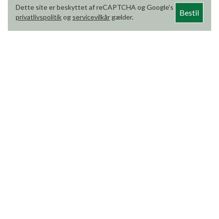
Dette site er beskyttet af reCAPTCHA og Google’s
Bestil
privatlivspolitik
og
servicevilkår
gælder.