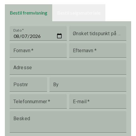
Bestil fremvisning
Bestil salgsmateriale
Dato
*
Ønsket tidspunkt på dagen
Fornavn
*
Efternavn
*
Adresse
Postnr
By
Telefonnummer
*
E-mail
*
Besked