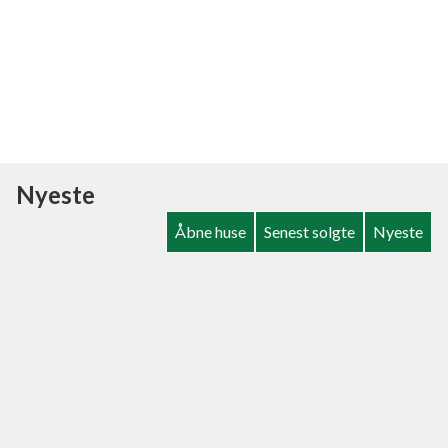
Nyeste
Åbne huse
Senest solgte
Nyeste