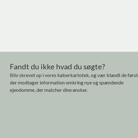
9800 Hjørring
2
Etageareal
1.895
m
Driftsudgifter
38.981
Ejendomstype
Andre typer
7.800.000 kr.
Fandt du ikke hvad du søgte?
Bliv skrevet op i vores køberkartotek, og vær blandt de førs
der modtager information omkring nye og spændende
ejendomme, der matcher dine ønsker.