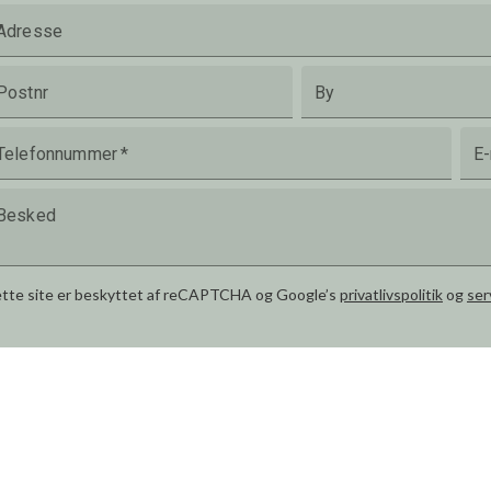
Adresse
Postnr
By
Telefonnummer
*
E-
Besked
tte site er beskyttet af reCAPTCHA og Google’s
privatlivspolitik
og
ser