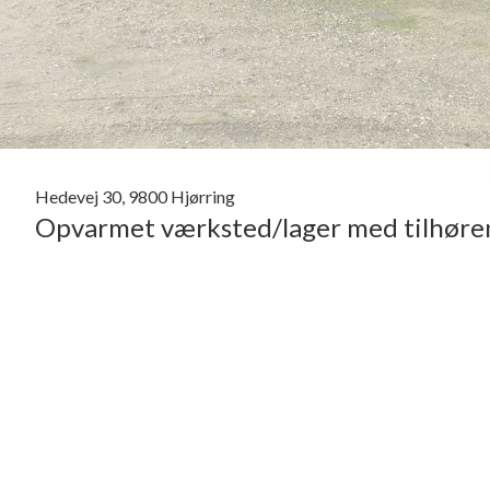
Hedevej 30, 9800 Hjørring
Opvarmet værksted/lager med tilhøre
Højloftet værksted i stålbuehal med nyt troltektloft og med stort kontor, frokost
lagerformål på ca. 180 kvm.
Værkstedet/lageret er udstyret med luft-til-vand varmepumpe, ovenlys i loftet, 
meter i højden.
Kontoret er med separat indgang igennem mindre vindfang.
Fra værkstedet er der indgang til lejemålets frokoststue, hvor der er opvask