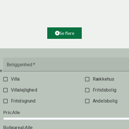
9800 Hjørring
2
Etageareal
713
m
Driftsudgifter
-
Ejendomstype
Andre typer
Se flere
237.500 kr. / år
Beliggenhed
*
te
Villa
Rækkehus
Villalejlighed
Fritidsbolig
Fritidsgrund
Andelsbolig
Pris
:
Alle
Boligareal
:
Alle