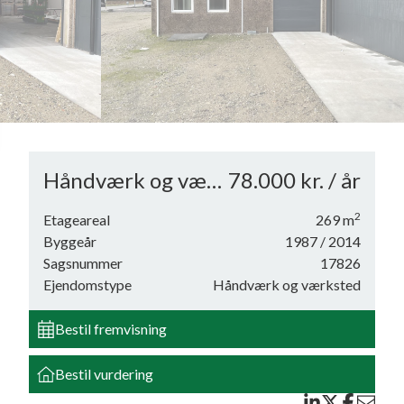
6
7
8
9
Håndværk og værksted
78.000 kr. / år
2
Etageareal
269
m
Byggeår
1987
/ 2014
Sagsnummer
17826
Ejendomstype
Håndværk og værksted
3,2
Bestil fremvisning
Bestil vurdering