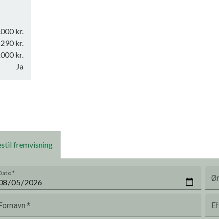
.000 kr.
290 kr.
.000 kr.
Ja
stil fremvisning
Dato
*
Øn
Fornavn
*
Ef