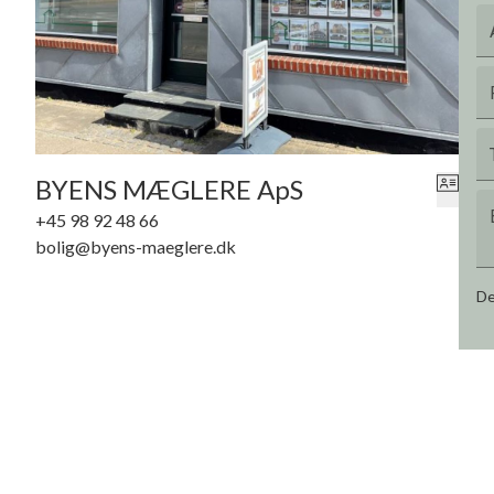
BYENS MÆGLERE ApS
+45 98 92 48 66
bolig@byens-maeglere.dk
De