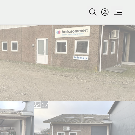
0
1
2
3
4
5
0
6
1
7
2
8
3
9
4
5