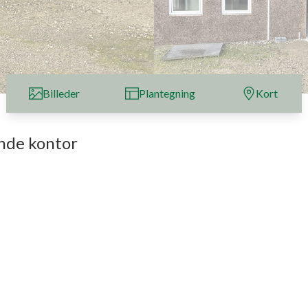
Billeder
Plantegning
Kort
nde kontor
stue, 2 toiletter, 2 depotrum. Samlet areal på 269 kvm. + indskudt etage til lettere
som medvirket til lyst og venligt arbejdsmiljø, samt el-port på 2 meter i bredden og 
emaskine og køleskab.