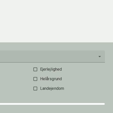
9850 Hirtshals
2
Boligareal
180
m
2
Grundareal
2.160
m
Ejendomstype
Villa
995.000 kr.
Ejerlejlighed
Helårsgrund
Landejendom