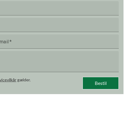
mail
*
vicevilkår
gælder.
Bestil