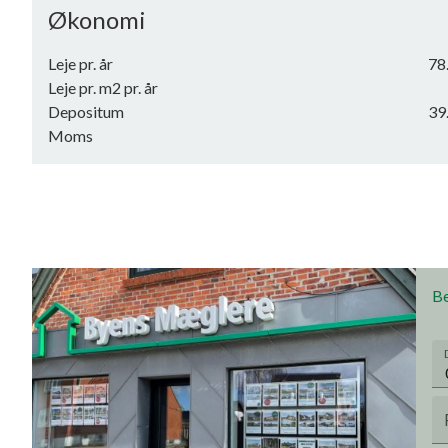
Økonomi
Leje pr. år
78
Leje pr. m2 pr. år
Depositum
39
Moms
Be