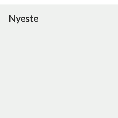
Nyeste
Frederikshavnsvej 77,