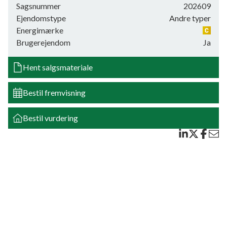
Sagsnummer
202609
opholdsrum. Ellers er der 5 stk. mindre opholdsrum, 2 stk.
Ejendomstype
Andre typer
toiletter i forbindelse med "vaske-hænder" rum,
Energimærke
garderoberum, 3 toiletter og "vaske-hænder" rum, samt
Brugerejendom
Ja
endnu en garderobe i forbindelse med anden indgang.
På 1. sal er der 4 store rum, gl. køkken samt toilet.
Hent salgsmateriale
På 2. sal er der stor stue, 2 værelser, 1 toilet samt skunkrum.
(2. sal er i dårlig vedligeholdelsestilstand i forhold til øvrig del
Bestil fremvisning
af huset).
Kælder på ialt 89 kvm. indeholder vaskerum med
grundvandspumpe i brønd, kælderudgang, opgangsrum,
Bestil vurdering
værksted, installationsrum, diverse depotrum. Det
bemærkes, at kælderen virker ret fugtig, der drypper lidt fra
rørføringen i installationsrummet og der løber vand ind
gennem væg og vinduer ved en af ydermurende mod øst,
sandsynligvis fordi der er forkert terrænfald ind mod huset
på de befæstede arealer og så mangler lyskasser at blive
renset for blade m.m.
Møllebakken 5, Sindal: Separat bygning i røde sten og med