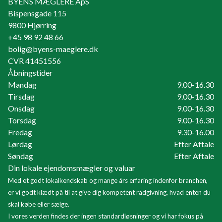
BYENS MÆGLERE ApS
Bispensgade 115
9800
Hjørring
+45 98 92 48 66
bolig@byens-maeglere.dk
CVR
41451556
Åbningstider
Mandag
9.00-16.30
Tirsdag
9.00-16.30
Onsdag
9.00-16.30
Torsdag
9.00-16.30
Fredag
9.30-16.00
Lørdag
Efter Aftale
Søndag
Efter Aftale
Din lokale ejendomsmægler og valuar
Med et godt lokalkendskab og mange års erfaring indenfor branchen,
er vi godt klædt på til at give dig kompetent rådgivning, hvad enten du
skal købe eller sælge.
I vores verden findes der ingen standardløsninger og vi har fokus på