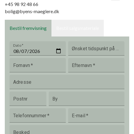
+45 98 92 48 66
bygningssættene og evt. bekoste det, så skal der laves
bolig@byens-maeglere.dk
lokalplan, før et sådant byggeri vil kunne påbegyndes.
Bestil fremvisning
Bestil salgsmateriale
Dato
*
Ønsket tidspunkt på dagen
Fornavn
*
Efternavn
*
Adresse
Postnr
By
Telefonnummer
*
E-mail
*
Besked