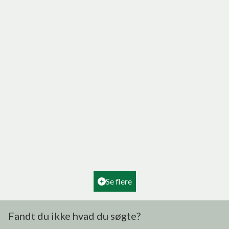
Hovedvejen 4, Tornby
9850 Hirtshals
2
Boligareal
180
m
2
Grundareal
2.160
m
Ejendomstype
Villa
Se flere
995.000 kr.
Fandt du ikke hvad du søgte?