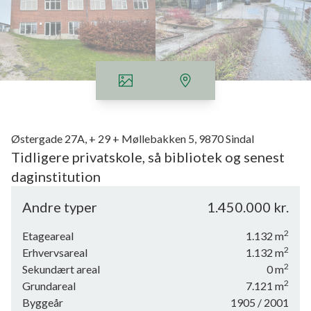
Østergade 27A, + 29 + Møllebakken 5, 9870 Sindal
Tidligere privatskole, så bibliotek og senest
daginstitution
Virkelig charmerende ejendom, beliggende på meget synligt
Andre typer
1.450.000 kr.
sted i Sindal. Hovedbygningen er opført i mursten, pudset og
hvidmalet. Der er nye træ-alu. termovinduer i størstedelen af
2
Etageareal
1.132
m
huset fra 2020. På 2. sal og i kælderen er der gamle vinduer i
2
Erhvervsareal
1.132
m
trærammer.
2
Sekundært areal
0
m
2
Grundareal
7.121
m
Bygningen er indrettet til daginstituttion, der er højt til loftet,
Byggeår
1905
/ 2001
troltektlofter og nyere køkken i forbindelse med større