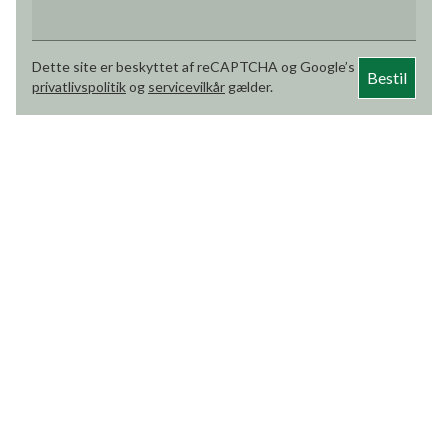
Dette site er beskyttet af reCAPTCHA og Google’s
Bestil
privatlivspolitik
og
servicevilkår
gælder.