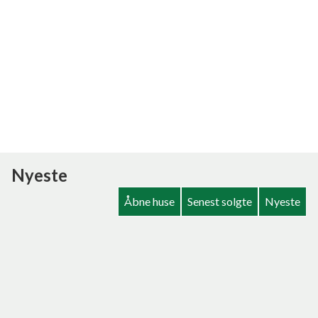
Nyeste
Åbne huse
Senest solgte
Nyeste