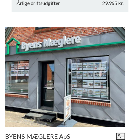
Årlige driftsudgifter
29.965 kr.
Begge bygninger opvarmes ved fjernvarme og har sin egen
installation.
Ejendommens bygninger på Østergade 27A, Sindal er
registreret som bevaringsværdig, (kategori 2) i henhold til
ejendomsdatarapporten, p.g.a. husets ydre udseende,
specielle byggestil. Vi har kontaktet Team Plan, Hjørring
Kommune desangående, for at høre om man evt. kunne
forvente at få tilladelse til at rive bygningen ned og se bort
fra denne registrering og måske bruge grunden til anden
bebyggelse. Kommunen oplyser, at der ikke er nogen
lokalplan for tiden, der bestemmer noget omkring disse
matrikler, men hvis man vil påtænke at nedrive
bygningssættene, så skal noget sådant først i 8 ugers høring
ved naboer og dernæst behandles af byrådet.
Det er samlet set et meget stort areal på 7121 kvm. og
arealet vil være velegnet til ny rækkehusbebyggelse, men
BYENS MÆGLERE ApS
først skal en køber have tilladelse til at nedrive