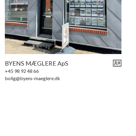
terrasse. Der er 2 små fiskebassiner, pavillon m.m.
Gårdsplads/holdeplads er belagt med sorte granitskærver.
Der er lille kælderrum med udvendig nedgang, med styring af
gulvvarme m.m. Opvarmning sker ved BAXI stokerfyr,
placeret i fyrrum i udhuset.
Stor dobbelt garage med 2 porte og med aut. elhejs på
portene, der er i enden af garagerne, værksted, fyrrum ialt 75
kvm. På siden af denne bygning er lavet stort redskabsrum,
BYENS MÆGLERE ApS
samt gl. brændeskur, opført i stålplader. Jerslev Vandværk.
+45 98 92 48 66
Off. kloak.
bolig@byens-maeglere.dk
Ejendommen er beliggende på skrånende grund, hvor haven
skråner nedad mod syd. Grunden støder op til
markedspladsen i Jerslev, som alene benyttes få gange om
året og i øvrigt er ejendommen beliggende tæt på skole,
idrætsanlæg, Danmarks flotteste legeplads og multibane,
indkøbsmulighed, idrætshal med fitnessafdeling,
motorvejstilslutning m.m.