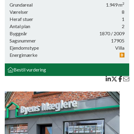
2
Grundareal
1.949
m
Virkelig lækker stue i forsænket afdeling, med stukkanter,
Værelser
8
trægulv og flot udsigt over haven og landskaber mod syd, fra
Heraf stuer
1
stue er der udgang til skøn syd-vestvendt terrasse og der er
Antal plan
2
åben forbindelse til nyt lækkert køkken fra 2020 med
Byggeår
1870
/ 2009
klinkegulv og stor spiseafdeling, bryggers/vaskerum med
Sagsnummer
17905
skabe og plads til vaskemaskine og tørretumbler, entre med
Ejendomstype
Villa
flot trappe til 1. sal, flot badeværelse/gæstetoilet med
Energimærke
bruseniche og skabsarrangement, kontor/værelse, stort
soveværelse med egen garderobeafdeling, lækkert og meget
Bestil vurdering
stort badeværelse med kar på løvefødder, bruseniche og 2
håndvaske. Der er gulvvarme i hele stueplan undtagen i
soveværelset. Der er synlige bjælker i opr. del af stueetagen.
Alt fremstår i lyse farver.
1. sal med stue/aktivitetsrum, 2 værelser, stam stort
værelse/stue med udgang til sydvendt altan, omgivet af
smediejernsgitter.
Særdeles velanlagt have, med både åben og overdækket