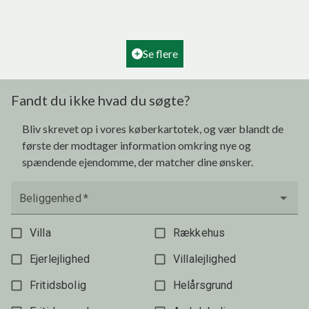
2
Boligareal
180
m
2
Grundareal
2.160
m
Ejendomstype
Villa
Se flere
995.000 kr.
Fandt du ikke hvad du søgte?
Bliv skrevet op i vores køberkartotek, og vær blandt de
første der modtager information omkring nye og
spændende ejendomme, der matcher dine ønsker.
Beliggenhed
*
Villa
Rækkehus
Ejerlejlighed
Villalejlighed
Fritidsbolig
Helårsgrund