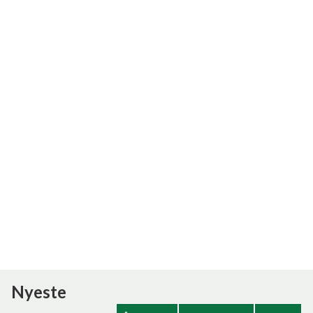
Se hvad området 9740 kan tilbyde på følgende link:
https://www.youtube.com/watch?
v=vhHBu7teP_4&feature=youtu.be
Nyeste