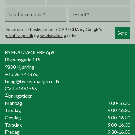
Telefonnummer
*
E-mail
*
Dette site er beskyttet af reCAPTCHA og Google’s
Send
privatlivspolitik
og
servicevilkår
gælder.
BYENS MÆGLERE ApS
Bispensgade 115
9800
Hjørring
+45 98 92 48 66
bolig@byens-maeglere.dk
CVR
41451556
Åbningstider
Mandag
9.00-16.30
Tirsdag
9.00-16.30
Onsdag
9.00-16.30
Torsdag
9.00-16.30
Fredag
9.30-16.00