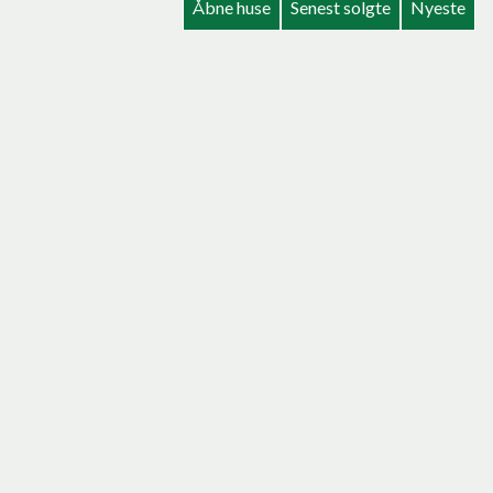
Åbne huse
Senest solgte
Nyeste
Frederikshavnsvej 77,
9800 Hjørring
2
Etageareal
1.895
m