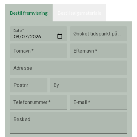
Bestil fremvisning
Bestil salgsmateriale
Dato
*
Ønsket tidspunkt på dagen
Fornavn
*
Efternavn
*
Adresse
Postnr
By
Telefonnummer
*
E-mail
*
Besked