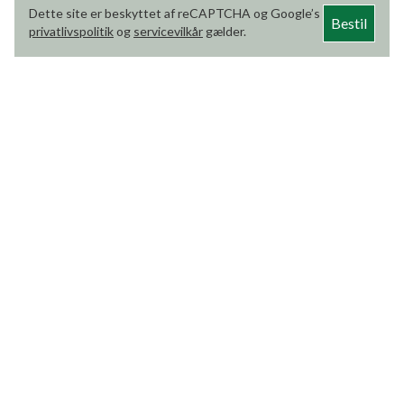
Dette site er beskyttet af reCAPTCHA og Google’s
Bestil
privatlivspolitik
og
servicevilkår
gælder.