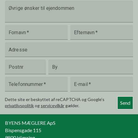
Øvrige ønsker til ejendommen
Fornavn
*
Efternavn
*
Adresse
Postnr
By
Telefonnummer
*
E-mail
*
Dette site er beskyttet af reCAPTCHA og Google’s
Send
privatlivspolitik
og
servicevilkår
gælder.
BYENS MÆGLERE ApS
Bispensgade 115
9800
Hjørring