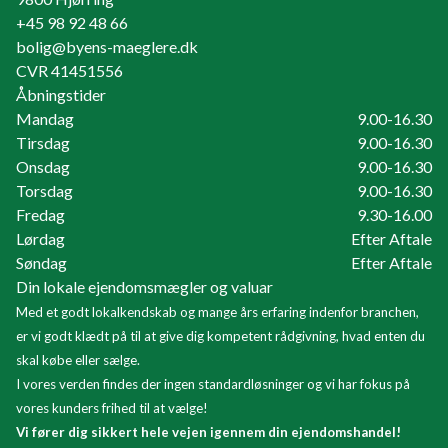
+45 98 92 48 66
bolig@byens-maeglere.dk
CVR
41451556
Åbningstider
Mandag
9.00-16.30
Tirsdag
9.00-16.30
Onsdag
9.00-16.30
Torsdag
9.00-16.30
Fredag
9.30-16.00
Lørdag
Efter Aftale
Søndag
Efter Aftale
Din lokale ejendomsmægler og valuar
Med et godt lokalkendskab og mange års erfaring indenfor branchen,
er vi godt klædt på til at give dig kompetent rådgivning, hvad enten du
skal købe eller sælge.
I vores verden findes der ingen standardløsninger og vi har fokus på
vores kunders frihed til at vælge!
Vi fører dig sikkert hele vejen igennem din ejendomshandel!