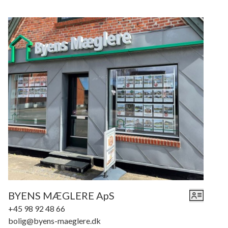
BYENS MÆGLERE ApS
+45 98 92 48 66
bolig@byens-maeglere.dk