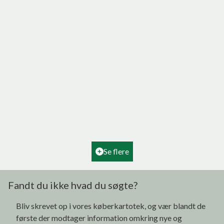
Hovedvejen 4, Tornby
9850 Hirtshals
2
Boligareal
180
m
2
Grundareal
2.160
m
Ejendomstype
Villa
Se flere
995.000 kr.
Fandt du ikke hvad du søgte?
Bliv skrevet op i vores køberkartotek, og vær blandt de
første der modtager information omkring nye og