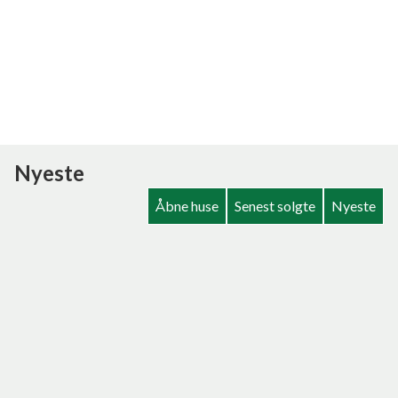
Nyeste
Åbne huse
Senest solgte
Nyeste